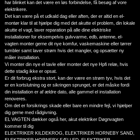
har blinket kan det være en løs forbindelse, få besøg af vore
elektrikere.
Det kan være på et udkald dag eller aften, der er altid en el-
montør klar til at hjælpe dig med det akutte el problem, din lokale
akutte el vagt, laver reparation på alle dine elektriske
installationer for eksempelvis gulvvarme, edb, antenne, el-
vagten monter gerne dit nye komfur, vaskemaskine eller tørrer
tumbler samt laver strøm hvis det mangler, og opsætter ny
måler installation.
Vi monter din nye el tavle eller monter det nye Hpfi relæ, hvis
dette stadig ikke er opsat.
Er dit forbrug ekstra stort, kan der være en strøm tyv, hvis det
er en kortslutning og er sikringen sprunget, er det måske fordi
din installation er af ældre dato, alle gammel el installation
renoveres.
Om det er forsikrings skade eller bare en mindre fejl, vi hjælper
dig gerne med rådgivning.
EL VAGTEN dækker også her, akut elektriker Døgnvagten
kommer til dig
ELEKTRIKER KILDEKROG, ELEKTRIKER HORNEBY SAND,
ELEKTRIKER HORNEBY FÆLLED, ELEKTRIKER